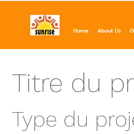
Home
About Us
O
Titre du pr
Type du proj